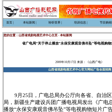
首页
|
本站新闻
|
聆听世界
|
培训信息
|
节目购销
您的位置：
山西省戏剧电视艺术中心主页
-
本站新闻
.............................................................................................
省广电局“关于停止播放“永保安康观音佛吊坠”等电视购物
2009年10月
17
日 来源：
《山西广电》
山西省戏剧电视艺术中心官方网站广告全面招商
888
88
8888
9月25日，广电总局办公厅向各省、自治
局，新疆生产建设兵团广播电视局发出《广电
播放“永保安康观音佛吊坠”等电视购物短片广