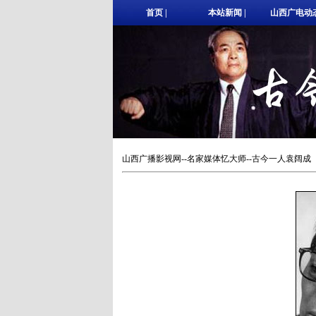
首页
|
本站新闻
|
山西广电动
山西广播影视网
--
名家媒体忆大师
--古今一人袁阔成