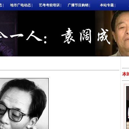
态
|
地市广电动态
|
艺考考前培训
|
广播节目购销
|
本站专题
|
本