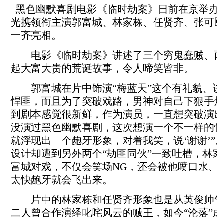
黑色幽默喜剧电影《临时劫案》日前在京举
光携领衔主演郭富城、林家栋、任贤齐、张可
一齐亮相。
电影《临时劫案》讲述了三个穷鬼蠢贼、
起大富大贵的荒诞故事，令人啼笑皆非。
郭富城在片中饰演“梅蓝天”这个有礼貌、
悍匪，而且为了突破戏路，男神对自己下狠手
到剧本感觉很新鲜，作为演员，一直想突破演
没演过黑色幽默喜剧，这次想演一个不一样的
就浮现出一个龅牙形象，对着我笑，说‘谢谢’
设计却遭到另外两个“劫匪同伙”一致吐槽，林
富城对戏，不仅会笑场NG，还会被他喷口水
太快龅牙就会飞出来。
片中的林家栋和任贤齐形象也是从英俊帅
二人曾合作演绎叱咤风云的贼王，如今“沦落”