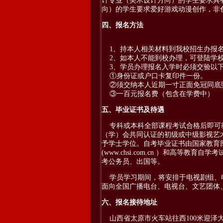
计专业（美术设计方向）的学生要求具
向）的学生要求爱好游戏动漫创作，非
四、报名方法
1、持本人相关材料到我校招生办报
2、如本人不能到校办理，可登陆学校
3、学员办理报名入学时必须交验以下
①身份证或户口卡复印件一份。
②须交纳本人近期一寸正面免冠同底照
③一百元报名费（包含在学费中）
五、毕业证书及待遇
专科或本科全部课程考试合格后即可
（学）会共同认证的初级或中级影视艺
予学士学位。自考毕业证书由国家教育
(
www.chsi.com.cn
）和高等教育自学考试信息
考公务员、出国等。
学员学习期间，将安排于电视剧组、
面向全国广播电台、电视台、文艺团体
六、报名接待地址
山西省太原市火车站往西100米迎泽大街7号万