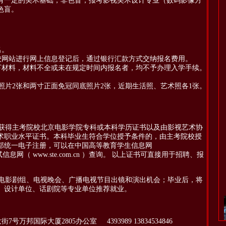
有一定的美术基础，非色盲；报考影视美术设计专业（数码影像方
色盲。
名。
网站进行网上信息登记后，通过银行汇款方式交纳报名费用。
材料，材料不全或未在规定时间内报名者，均不予办理入学手续。
片2张和两寸正面免冠同底照片2张，近期生活照、艺术照各1张。
获得主考院校北京电影学院专科或本科学历证书以及由影视艺术协
术职业水平证书。本科毕业生符合学位授予条件的，由主考院校授
部统一电子注册，可以在中国高等教育学生信息网
网（ www.ste.com.cn ）查询。 以上证书可直接用于招聘、报
电影剧组、电视晚会、广播电视节目出镜和演出机会；毕业后，将
、设计单位、话剧院等专业单位推荐就业。
邦国际大厦2805办公室 4393989 13834534846