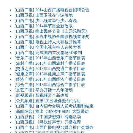
[山西广电]
2014山西广播电视台招聘公告
[山西卫视]
山西卫视在宁波落地
[山西广电]
少儿频道举行少儿春晚
[山西广电]
2014年
节目全新改版
[山西卫视]
推出民俗节目《庄园乐翻天》
[山西广电]
承办中视协全国影视频道评奖
[山西广电]
电视主持人大赛拉开帷幕
[山西广电]
全国电视主持人选拔大赛
[山西广电]
完成国内首次剧场3D录制
[音乐广播]
2013年山西音乐广播节目表
[农村广播]
2013年山西农村广播节目表
[交通之声]
2013年山西交通广播节目表
[健康之声]
2013年健康之声广播节目表
[经济广播]
2013年山西经济广播节目表
[综合广播]
2013年山西综合广播节目表
[文艺广播]
举办开播十八年活动
[影视频道]
影视频道全新改版
[公共频道]
直播“关公圣像赴台”活动
[山西广电]
台内招考台聘人员考试顺利结束
[新闻综合]
推出
大型采访
《我的梦中国梦》
[山西影视]
《中国梦想秀》海选活动
[山西卫视]
《寻找好声音》开播在即
[山西广电]
山西广播电视台媒介推广会举办
[山西交广]
“三晋高速万里行”采访活动