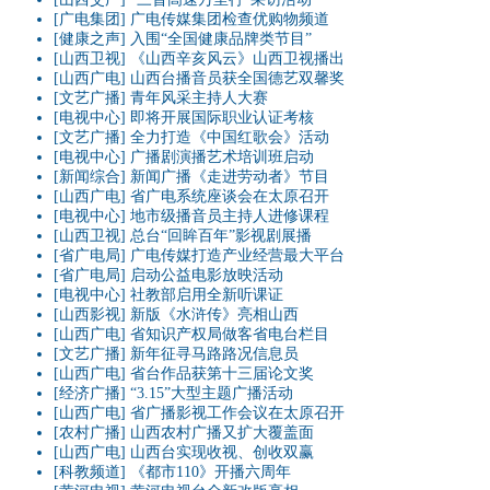
[广电集团] 广电传媒集团检查优购物频道
[健康之声]
入围“全国健康品牌类节目”
[山西卫视]
《山西辛亥风云》山西卫视播出
[山西广电]
山西台播音员获全国德艺双馨奖
[文艺广播]
青年风采主持人大赛
[电视中心]
即将开展国际职业认证考核
[文艺广播]
全力打造《中国红歌会》活动
[电视中心]
广播剧演播艺术培训班启动
[新闻综合]
新闻广播《走进劳动者》节目
[山西广电]
省广电系统座谈会在太原召开
[电视中心]
地市级播音员主持人进修
课程
[山西卫视]
总台“回眸百年”影视剧展播
[省广电局]
广电传媒打造产业经营最大平台
[省广电局]
启动公益电影放映活动
[电视中心]
社教部启用全新听课证
[山西影视] 新版《水浒传》亮相山西
[山西广电]
省知识产权局做客省电台栏目
[文艺广播]
新年征寻马路路况信息员
[山西广电] 省台作品获第十三届论文奖
[经济广播]
“3.15”大型主题广播活动
[山西广电]
省广播影视工作会议在太原召开
[农村广播]
山西农村广播又扩大覆盖面
[山西广电]
山西台实现收视、创收双赢
[科教频道]
《都市110》开播六周年